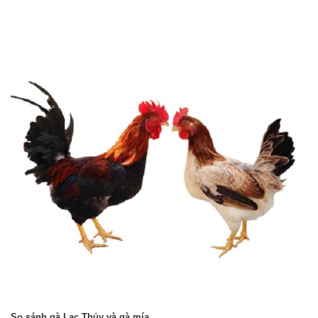
So sánh gà Lạc Thủy và gà mía