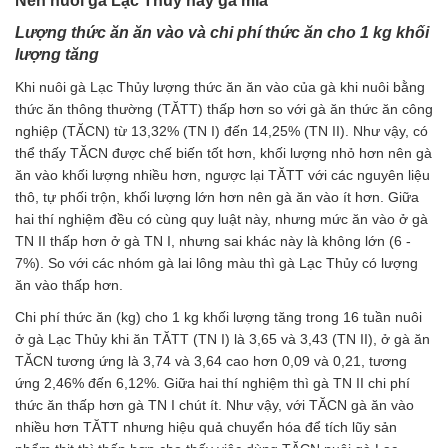
Nên nuôi gà Lạc Thủy hay gà mía
Lượng thức ăn ăn vào và chi phí thức ăn cho 1 kg khối
lượng tăng
Khi nuôi gà Lạc Thủy lượng thức ăn ăn vào của gà khi nuôi bằng
thức ăn thông thường (TĂTT) thấp hơn so với gà ăn thức ăn công
nghiệp (TĂCN) từ 13,32% (TN I) đến 14,25% (TN II). Như vậy, có
thể thấy TĂCN được chế biến tốt hơn, khối lượng nhỏ hơn nên gà
ăn vào khối lượng nhiều hơn, ngược lại TĂTT với các nguyên liệu
thô, tự phối trộn, khối lượng lớn hơn nên gà ăn vào ít hơn. Giữa
hai thí nghiệm đều có cùng quy luật này, nhưng mức ăn vào ở gà
TN II thấp hơn ở gà TN I, nhưng sai khác này là không lớn (6 -
7%). So với các nhóm gà lai lông màu thì gà Lạc Thủy có lượng
ăn vào thấp hơn.
Chi phí thức ăn (kg) cho 1 kg khối lượng tăng trong 16 tuần nuôi
ở gà Lạc Thủy khi ăn TĂTT (TN I) là 3,65 và 3,43 (TN II), ở gà ăn
TĂCN tương ứng là 3,74 và 3,64 cao hơn 0,09 và 0,21, tương
ứng 2,46% đến 6,12%. Giữa hai thí nghiệm thì gà TN II chi phí
thức ăn thấp hơn gà TN I chút ít. Như vậy, với TĂCN gà ăn vào
nhiều hơn TĂTT nhưng hiệu quả chuyển hóa để tích lũy sản