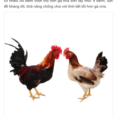
có nhiều ưu điểm vượt trội hơn gà mía sơn tây như: Ít bệnh, sức
đề kháng tốt, khả năng chống chọi với thời tiết tốt hơn gà mía.