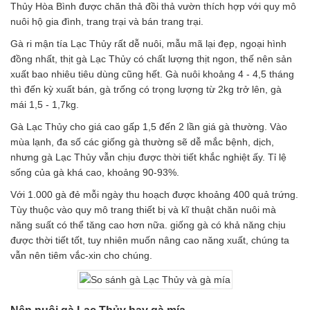
Thủy Hòa Bình được chăn thả đồi thả vườn thích hợp với quy mô
nuôi hộ gia đình, trang trại và bán trang trại.
Gà ri mận tía Lạc Thủy rất dễ nuôi, mẫu mã lại đẹp, ngoại hình
đồng nhất, thịt gà Lạc Thủy có chất lượng thịt ngon, thế nên sản
xuất bao nhiêu tiêu dùng cũng hết. Gà nuôi khoảng 4 - 4,5 tháng
thì đến kỳ xuất bán, gà trống có trọng lượng từ 2kg trở lên, gà
mái 1,5 - 1,7kg.
Gà Lạc Thủy cho giá cao gấp 1,5 đến 2 lần giá gà thường. Vào
mùa lạnh, đa số các giống gà thường sẽ dễ mắc bệnh, dịch,
nhưng gà Lạc Thủy vẫn chịu được thời tiết khắc nghiệt ấy. Tỉ lệ
sống của gà khá cao, khoảng 90-93%.
Với 1.000 gà đẻ mỗi ngày thu hoạch được khoảng 400 quả trứng.
Tùy thuộc vào quy mô trang thiết bị và kĩ thuật chăn nuôi mà
năng suất có thể tăng cao hơn nữa. giống gà có khả năng chịu
được thời tiết tốt, tuy nhiên muốn nâng cao năng xuất, chúng ta
vẫn nên tiêm vắc-xin cho chúng.