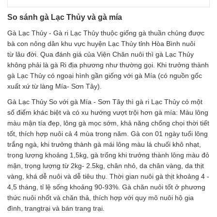
So sánh gà Lạc Thủy và gà mía
Gà Lạc Thủy - Gà ri Lạc Thủy thuộc giống gà thuần chủng được
bà con nông dân khu vực huyện Lạc Thủy tỉnh Hòa Bình nuôi
từ lâu đời. Qua đánh giá của Viện Chăn nuôi thì gà Lạc Thủy
không phải là gà Ri địa phương như thường gọi. Khi trưởng thành
gà Lạc Thủy có ngoại hình gần giống với gà Mía (có nguồn gốc
xuất xứ từ làng Mía- Sơn Tây).
Gà Lạc Thủy So với gà Mía - Sơn Tây thì gà ri Lạc Thủy có một
số điểm khác biệt và có xu hướng vượt trội hơn gà mía: Màu lông
màu mận tía đẹp, lông gà mọc sớm, khả năng chống chọi thời tiết
tốt, thích hợp nuôi cả 4 mùa trong năm. Gà con 01 ngày tuổi lông
trắng ngà, khi trưởng thành gà mái lông màu lá chuối khô nhạt,
trọng lượng khoảng 1,5kg, gà trống khi trưởng thành lông màu đỏ
mận, trọng lượng từ 2kg- 2.5kg, chân nhỏ, da chân vàng, da thịt
vàng, khá dễ nuôi và dễ tiêu thụ. Thời gian nuôi gà thịt khoảng 4 -
4,5 tháng, tỉ lệ sống khoảng 90-93%. Gà chăn nuôi tốt ở phương
thức nuôi nhốt và chăn thả, thích hợp với quy mô nuôi hộ gia
đình, trangtrại và bán trang trại.