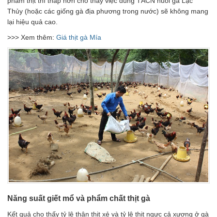
phẩm thịt thì thấp hơn cho thấy việc dùng TĂCN nuôi gà Lạc
Thủy (hoặc các giống gà địa phương trong nước) sẽ không mang
lại hiệu quả cao.
>>> Xem thêm:
Giá thịt gà Mía
Năng suất giết mổ và phẩm chất thịt gà
Kết quả cho thấy tỷ lệ thân thịt xẻ và tỷ lệ thịt ngực cả xương ở gà