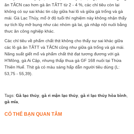
ăn TĂCN cao hơn gà ăn TĂTT từ 2 - 4 %, các chỉ tiêu còn lại
không có sự sai khác tin cậy giữa hai lô và giữa gà trống và gà
mái. Gà Lạc Thủy, mổ ở độ tuổi thí nghiệm này không nhận thấy
sự tích lũy mỡ bụng như các nhóm gà lai, gà nhập nội nuôi bằng
thưc ăn công nghiệp khác.
Các chỉ tiêu về phẩm chất thịt không cho thấy sự sai khác giữa
các lô gà ăn TĂTT và TĂCN cũng như giữa gà trống và gà mái.
Năng suất giết mổ và phẩm chất thịt đạt tương đương với gà
H’Mông, gà Ai Cập, nhưng thấp thua gà GF 168 nuôi tại Thừa
Thiên Huế. Thịt gà có màu sáng hấp dẫn người tiêu dùng (L:
53,75 - 55,39).
Tags:
Gà lạc thủy
,
gà ri mận lạc thủy
,
gà ri lạc thủy hòa bình
,
gà mía
,
CÓ THỂ BẠN QUAN TÂM