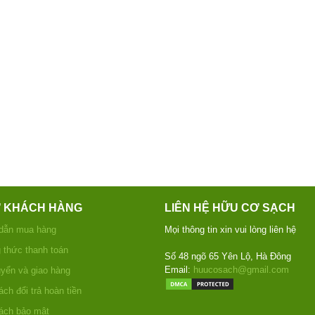
Ợ KHÁCH HÀNG
LIÊN HỆ HỮU CƠ SẠCH
dẫn mua hàng
Mọi thông tin xin vui lòng liên hệ
thức thanh toán
Số 48 ngõ 65 Yên Lộ, Hà Đông
Email:
huucosach@gmail.com
yển và giao hàng
ch đổi trả hoàn tiền
ách bảo mật