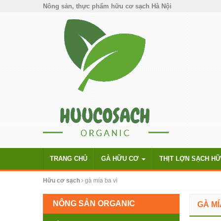
Nông sản, thực phẩm hữu cơ sạch Hà Nội
TRANG CHỦ
GÀ HỮU CƠ
THỊT LỢN SẠCH H
Hữu cơ sạch
gà mía ba vì
NÔNG SẢN ORGANIC
GÀ MÍ