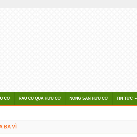
ỮU CƠ
RAU CỦ QUẢ HỮU CƠ
NÔNG SẢN HỮU CƠ
TIN TỨC
A BA VÌ