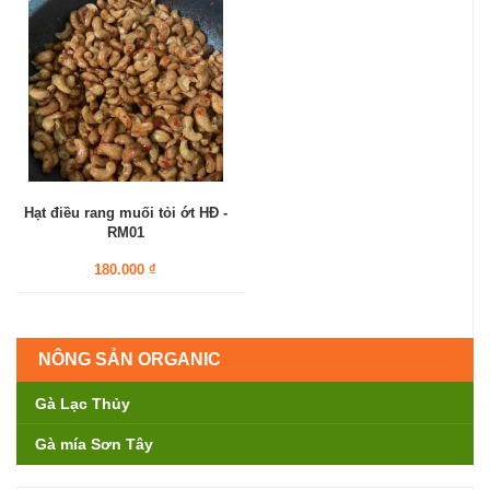
Hạt điều rang muối tỏi ớt HĐ -
RM01
180.000 ₫
NÔNG SẢN ORGANIC
Gà Lạc Thủy
Gà mía Sơn Tây