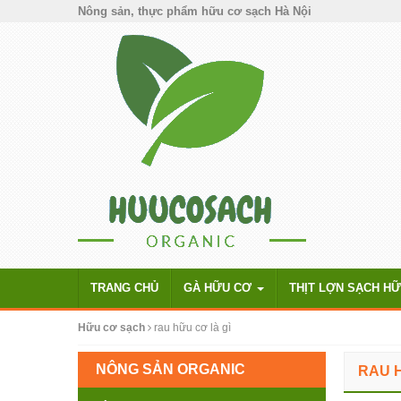
Nông sản, thực phẩm hữu cơ sạch Hà Nội
TRANG CHỦ
GÀ HỮU CƠ
THỊT LỢN SẠCH H
Hữu cơ sạch
rau hữu cơ là gì
NÔNG SẢN ORGANIC
RAU H