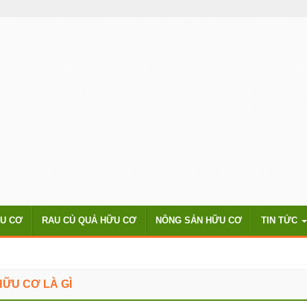
ỮU CƠ
RAU CỦ QUẢ HỮU CƠ
NÔNG SẢN HỮU CƠ
TIN TỨC
ỮU CƠ LÀ GÌ