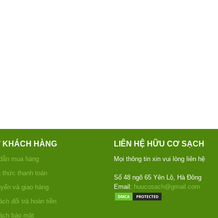
Ợ KHÁCH HÀNG
LIÊN HỆ HỮU CƠ SẠCH
dẫn mua hàng
Mọi thông tin xin vui lòng liên hệ
thức thanh toán
Số 48 ngõ 65 Yên Lộ, Hà Đông
Email:
huucosach@gmail.com
yển và giao hàng
ch đổi trả hoàn tiền
ách bảo mật