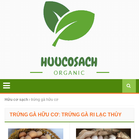
Hữu cơ sạch
trứng gà hữu cơ
TRỨNG GÀ HỮU CƠ: TRỨNG GÀ RI LẠC THỦY