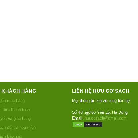
Ợ KHÁCH HÀNG
LIÊN HỆ HỮU CƠ SẠCH
dẫn mua hàng
Mọi thông tin xin vui lòng liên hệ
thức thanh toán
Số 48 ngõ 65 Yên Lộ, Hà Đông
Email:
huucosach@gmail.com
yển và giao hàng
ch đổi trả hoàn tiền
ách bảo mật