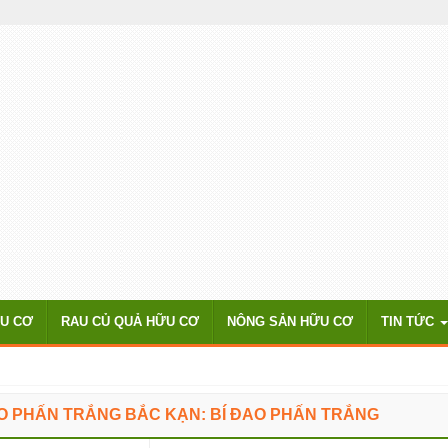
ỮU CƠ
RAU CỦ QUẢ HỮU CƠ
NÔNG SẢN HỮU CƠ
TIN TỨC
AO PHẤN TRẮNG BẮC KẠN: BÍ ĐAO PHẤN TRẮNG