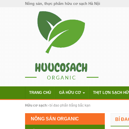
Nông sản, thực phẩm hữu cơ sạch Hà Nội
TRANG CHỦ
GÀ HỮU CƠ
THỊT LỢN SẠCH H
Hữu cơ sạch
bí đao phấn trắng bắc kạn
NÔNG SẢN ORGANIC
BÍ Đ