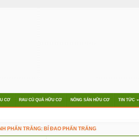
ỮU CƠ
RAU CỦ QUẢ HỮU CƠ
NÔNG SẢN HỮU CƠ
TIN TỨC
ANH PHẤN TRẮNG: BÍ ĐAO PHẤN TRẮNG