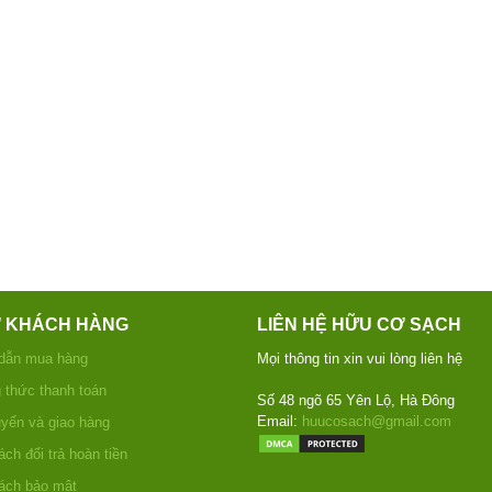
Ợ KHÁCH HÀNG
LIÊN HỆ HỮU CƠ SẠCH
dẫn mua hàng
Mọi thông tin xin vui lòng liên hệ
thức thanh toán
Số 48 ngõ 65 Yên Lộ, Hà Đông
Email:
huucosach@gmail.com
yển và giao hàng
ch đổi trả hoàn tiền
ách bảo mật