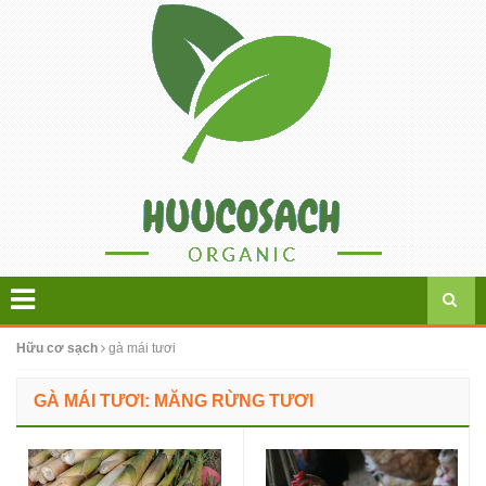
Hữu cơ sạch
gà mái tươi
GÀ MÁI TƯƠI: MĂNG RỪNG TƯƠI