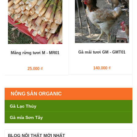
Gà mái tươi GM - GMT01
Măng rừng tươi M - MR01
140.000 ₫
25.000 ₫
NÔNG SẢN ORGANIC
Gà Lạc Thủy
Gà mía Sơn Tây
BLOG NỘI THẤT MỚI NHẤT