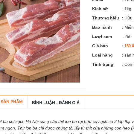
Kích cỡ
:
1kg
Thương hiệu
:
Hữu 
Bảo hành
: Miễn
Lượt xem
: 250
Giá bán
:
150.
Loại hàng
: sẵn
Tình trạng
: Còn
 SẢN PHẨM
BÌNH LUẬN - ĐÁNH GIÁ
ịt ba chỉ sạch Hà Nội cung cấp thịt lợn ba rọi hữu cơ sạch có 3 lớp thịt 
ơm ngon. Thịt lợn ba chỉ được chúng tôi lấy từ thịt của những con heo (