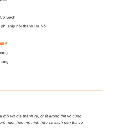
Cơ Sạch
 phí ship nội thành Hà Nội
000
₫
 hàng
 hàng
và mỡ với giá thành rẻ, chất lượng thịt vô cùng
lợn) nuôi theo mô hình hữu cơ sạch nên thịt có