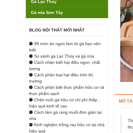
Gà Lạc Thủy
Gà mía Sơn Tây
BLOG NỘI THẤT MỚI NHẤT
99 món ăn ngon làm từ gà bạn nên
biết
So sánh gà Lạc Thủy và gà mía
Cách nhận biết hạt điều ngon, chất
lượng
Cách phân loại hạt điều trên thị
trường
Cách phân biệt thực phẩm hữu cơ và
thực phẩm sạch
Chăn nuôi gà hữu cơ chi phí thấp,
MÔ TẢ
hiệu quả kinh tế cao
Cách làm gà rang muối đơn giản tại
nhà
Th
Kinh nghiệm trồng rau hữu cơ tại nhà
th
hiệu quả