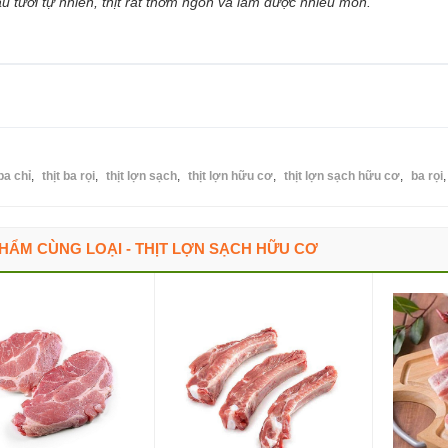
u tươi tự nhiên, thịt rất thơm ngon và làm được nhiều món.
ba chỉ
,
thịt ba rọi
,
thịt lợn sạch
,
thịt lợn hữu cơ
,
thịt lợn sạch hữu cơ
,
ba rọi
,
HẨM CÙNG LOẠI - THỊT LỢN SẠCH HỮU CƠ