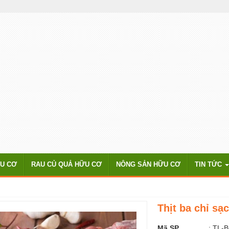
ỮU CƠ
RAU CỦ QUẢ HỮU CƠ
NÔNG SẢN HỮU CƠ
TIN TỨC
Thịt ba chỉ sạ
Mã SP
:
TL-